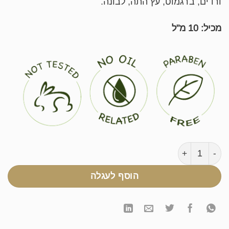
ורדים, ברגמוט, עץ התה, לבונה.
מכיל: 10 מ"ל
כמות של תערובת שמני הקסם
הוסף לעגלה