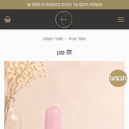
Ski
שִׂים
משלוח חינם עד הבית בהזמנה מ 500 ₪
t
לֵב:
conten
בְּאֲתָר
זֶה
מֻפְעֶלֶת
עמוד הבית
/
מוצרי הקסם
מַעֲרֶכֶת
נָגִישׁ
סנן
בִּקְלִיק
הַמְּסַיַּעַת
לִנְגִישׁוּת
מבצע!
הָאֲתָר.