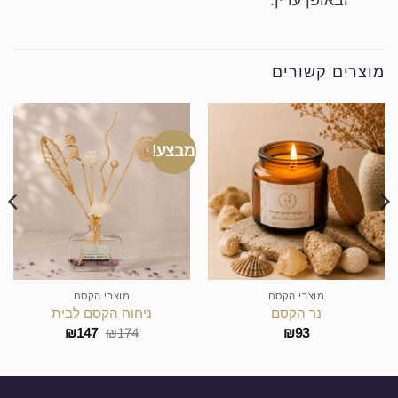
מוצרים קשורים
מבצע!
מוצרי הקסם
מוצרי הקסם
נר הקסם
ניחוח הקסם לבית
המחיר
המחיר
₪
147
₪
174
₪
93
המקורי
הנוכחי
היה:
הוא:
₪147.
₪174.