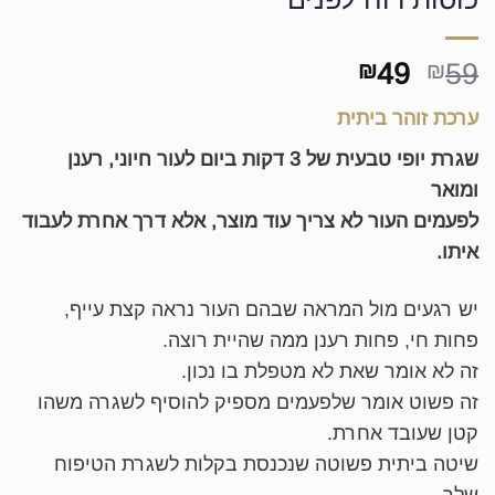
המחיר
המחיר
49
59
₪
₪
המקורי
הנוכחי
ערכת זוהר ביתית
היה:
הוא:
₪49.
₪59.
שגרת יופי טבעית של 3 דקות ביום לעור חיוני, רענן
ומואר
לפעמים העור לא צריך עוד מוצר, אלא דרך אחרת לעבוד
איתו.
יש רגעים מול המראה שבהם העור נראה קצת עייף,
פחות חי, פחות רענן ממה שהיית רוצה.
זה לא אומר שאת לא מטפלת בו נכון.
זה פשוט אומר שלפעמים מספיק להוסיף לשגרה משהו
קטן שעובד אחרת.
שיטה ביתית פשוטה שנכנסת בקלות לשגרת הטיפוח
שלך.